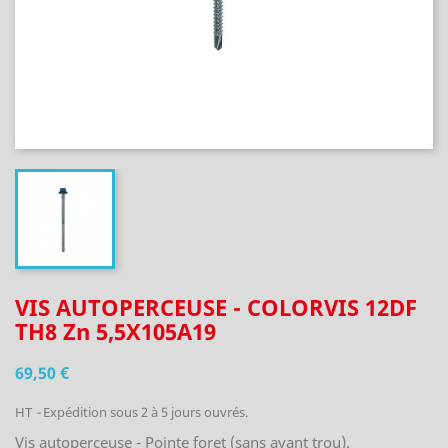
VIS AUTOPERCEUSE - COLORVIS 12DF
TH8 Zn 5,5X105A19
69,50 €
HT
Expédition sous 2 à 5 jours ouvrés.
Vis autoperceuse - Pointe foret (sans avant trou).